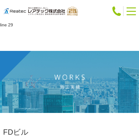
Warning
: Attempt to read property "slug" on int in
/home/users/web12/0/5/0241250/www.reatec.co.jp/works/detail.php
on
line
29
FDビル