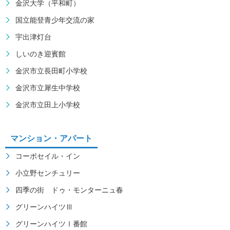
金沢大学（平和町）
国立能登青少年交流の家
宇出津灯台
しいのき迎賓館
金沢市立長田町小学校
金沢市立犀生中学校
金沢市立田上小学校
マンション・アパート
コーポセイル・イン
小立野センチュリー
四季の街 ドゥ・モンターニュ春
グリーンハイツⅢ
グリーンハイツⅠ番館