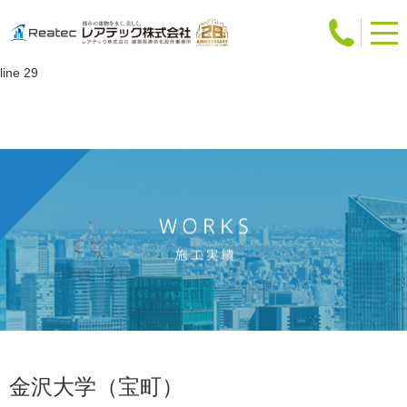
Warning
: Attempt to read property "slug" on int in
/home/users/web12/0/5/0241250/www.reatec.co.jp/works/detail.php
on
line
29
金沢大学（宝町）