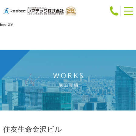
Warning
: Attempt to read property "slug" on int in
/home/users/web12/0/5/0241250/www.reatec.co.jp/works/detail.php
on
line
29
住友生命金沢ビル