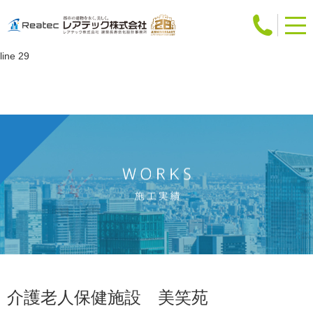
Warning
: Attempt to read property "slug" on int in
/home/users/web12/0/5/0241250/www.reatec.co.jp/works/detail.php
on
line
29
介護老人保健施設 美笑苑