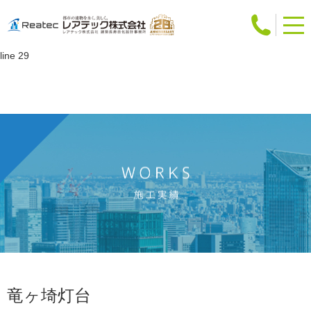
Warning
: Attempt to read property "slug" on int in
/home/users/web12/0/5/0241250/www.reatec.co.jp/works/detail.php
on
line
29
竜ヶ埼灯台