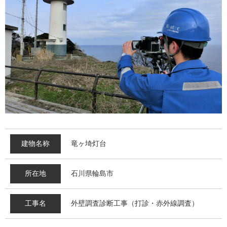
建物名称
竜ヶ埼灯台
所在地
石川県輪島市
工事名
外壁調査診断工事（打診・赤外線調査）